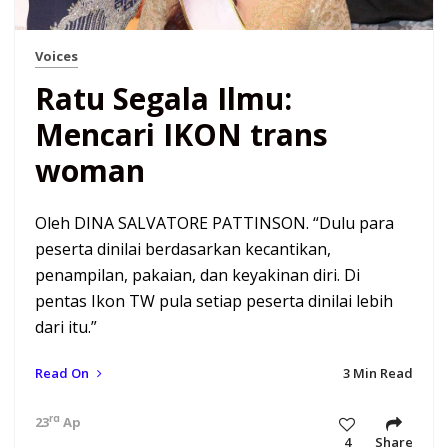
Voices
Ratu Segala Ilmu:
Mencari IKON trans
woman
Oleh DINA SALVATORE PATTINSON. “Dulu para
peserta dinilai berdasarkan kecantikan,
penampilan, pakaian, dan keyakinan diri. Di
pentas Ikon TW pula setiap peserta dinilai lebih
dari itu.”
Read On
3 Min Read
rd
23
Apr 18 12:20 pm
4
Share