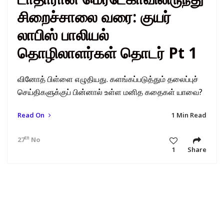
சிறைச்சாலை வரை: குயர்
லாபிஸ் பாலியல்
தொழிலாளர்கள் தொடர் Pt 1
வினோத் பிள்ளை எழுதியது. களங்கப்படுத்தும் தலைப்புச்
செய்திகளுக்குப் பின்னால் உள்ள மனித கதைகள் யாவை?
Read On
1 Min Read
th
27
Nov 20 8:20 am
1
Share