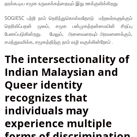
தரக்கூடிய சமூக உருவாக்கத்தையும் இது ஊக்குவிக்கிறது
SOGIESC பற்றி நாம் தெரிந்துகொள்வதோடு மற்றவர்களுக்கும்
தெரிவிப்பதன் மூலம், சமூக பன்முகத்தன்மையின் சிறப்பு
பேணப்படுகின்றது. மேலும், அனைவரையும் அரவணைக்கும்,
சமத்துவமிக்க, சமூகத்திற்கு நாம் வழி வகுக்கின்றோம் .
The intersectionality of
Indian Malaysian and
Queer identity
recognizes that
individuals may
experience multiple
forms of discrimination