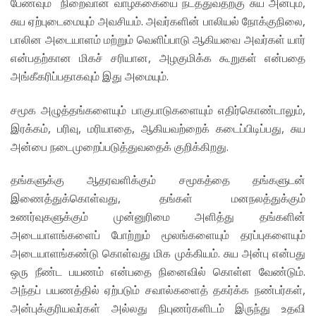
பேணவும் நிறைவான வாழ்க்கையை நடத்துவதற்கு சுய அன்பும்,
சுய ஏற்புடைமையும் அவசியம். அவர்களின் பாலியல் நோக்குநிலை,
பாலின அடையாளம் மற்றும் வெளிப்பாடு ஆகியவை அவர்கள் யார்
என்பதற்கான மிகச் சரியான, அழகுமிக்க கூறுகள் என்பதை
அங்கீகரிப்பதாகவும் இது அமையும்.
சமூக அழுத்தங்களையும் பாகுபாடுகளையும் எதிர்கொண்டாலும்,
இரக்கம், பரிவு, மரியாதை, ஆகியவற்றைக் கடைப்பிடிப்பது, சுய
அன்பை நடைமுறைப்படுத்துவதைக் குறிக்கிறது.
தங்களுக்கு ஆதரவளிக்கும் சமூகத்தை தங்களுடன்
இணைத்துக்கொள்வது, தங்கள் மனநலத்துக்கும்
உணர்வுகளுக்கும் முன்னுரிமை அளித்து தங்களின்
அடையாளங்களைப் போற்றும் மூலங்களையும் தரப்புகளையும்
அடையாளங்கண்டு கொள்வது மிக முக்கியம். சுய அன்பு என்பது
ஒரு நீண்ட பயணம் என்பதை நினைவில் கொள்ள வேண்டும்.
அந்தப் பயணத்தில் ஏற்படும் சவால்களைத் தகர்க்க நண்பர்கள்,
அன்புக்குரியவர்கள் அல்லது நிபுணர்களிடம் இருந்து உதவி