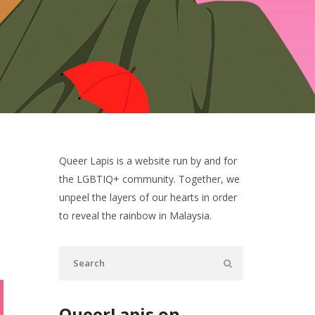
Queer Lapis is a website run by and for
the LGBTIQ+ community. Together, we
unpeel the layers of our hearts in order
to reveal the rainbow in Malaysia.
QueerLapis on