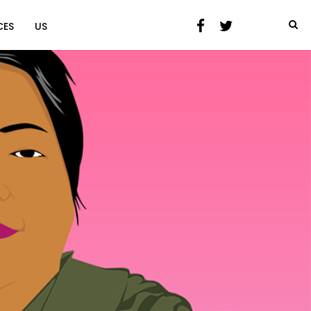
CES
US