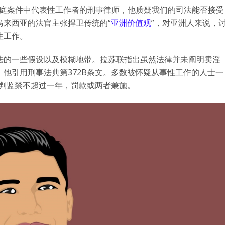
是一个经常在法庭案件中代表性工作者的刑事律师，他质疑我们的司法能否接受
马来西亚的法官主张捍卫传统的“
亚洲价值观
”，对亚洲人来说，
性工作。
法的一些假设以及模糊地带。拉苏联指出虽然法律并未阐明卖淫
他引用刑事法典第372B条文。多数被怀疑从事性工作的人士一
被判监禁不超过一年，罚款或两者兼施。